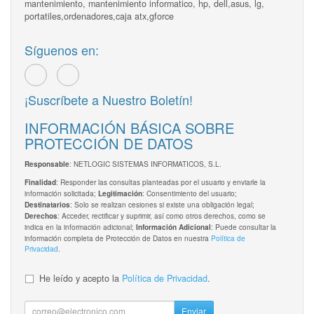
mantenimiento, mantenimiento informatico, hp, dell,asus, lg,
portatiles,ordenadores,caja atx,gforce
Síguenos en:
¡Suscríbete a Nuestro Boletín!
INFORMACIÓN BÁSICA SOBRE
PROTECCIÓN DE DATOS
: NETLOGIC SISTEMAS INFORMATICOS, S.L.
Responsable
: Responder las consultas planteadas por el usuario y enviarle la
Finalidad
información solicitada;
: Consentimiento del usuario;
Legitimación
: Solo se realizan cesiones si existe una obligación legal;
Destinatarios
: Acceder, rectificar y suprimir, así como otros derechos, como se
Derechos
indica en la información adicional;
: Puede consultar la
Información Adicional
información completa de Protección de Datos en nuestra
Política de
Privacidad
.
He leído y acepto la
Política de Privacidad
.
Enviar