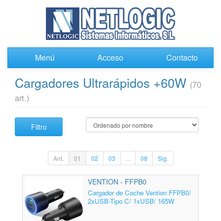
Menú
Acceso
Contacto
Cargadores Ultrarápidos +60W
(70
art.)
Filtro
Ant.
01
02
03
...
08
Sig.
VENTION - FFPB0
Cargador de Coche Vention FFPB0/
2xUSB-Tipo C/ 1xUSB/ 165W