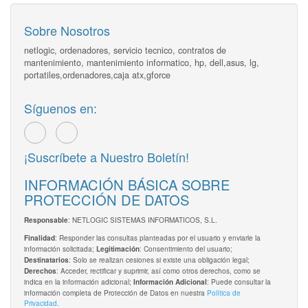
Sobre Nosotros
netlogic, ordenadores, servicio tecnico, contratos de
mantenimiento, mantenimiento informatico, hp, dell,asus, lg,
portatiles,ordenadores,caja atx,gforce
Síguenos en:
¡Suscríbete a Nuestro Boletín!
INFORMACIÓN BÁSICA SOBRE
PROTECCIÓN DE DATOS
: NETLOGIC SISTEMAS INFORMATICOS, S.L.
Responsable
: Responder las consultas planteadas por el usuario y enviarle la
Finalidad
información solicitada;
: Consentimiento del usuario;
Legitimación
: Solo se realizan cesiones si existe una obligación legal;
Destinatarios
: Acceder, rectificar y suprimir, así como otros derechos, como se
Derechos
indica en la información adicional;
: Puede consultar la
Información Adicional
información completa de Protección de Datos en nuestra
Política de
Privacidad
.