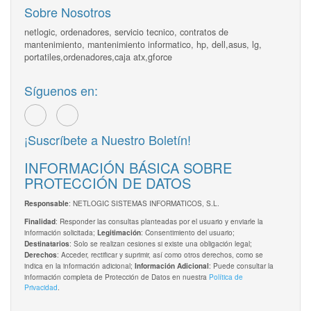
Sobre Nosotros
netlogic, ordenadores, servicio tecnico, contratos de
mantenimiento, mantenimiento informatico, hp, dell,asus, lg,
portatiles,ordenadores,caja atx,gforce
Síguenos en:
¡Suscríbete a Nuestro Boletín!
INFORMACIÓN BÁSICA SOBRE
PROTECCIÓN DE DATOS
: NETLOGIC SISTEMAS INFORMATICOS, S.L.
Responsable
: Responder las consultas planteadas por el usuario y enviarle la
Finalidad
información solicitada;
: Consentimiento del usuario;
Legitimación
: Solo se realizan cesiones si existe una obligación legal;
Destinatarios
: Acceder, rectificar y suprimir, así como otros derechos, como se
Derechos
indica en la información adicional;
: Puede consultar la
Información Adicional
información completa de Protección de Datos en nuestra
Política de
Privacidad
.