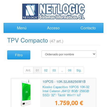
Menú
Acceso
Contacto
TPV Compacto
(47 art.)
Filtro
Ant.
01
02
03
...
06
Sig.
10POS - 10K-32J68256W1B
Kiosko Capacitivo 10POS 10K-32
Intel Celeron J6412/ 8GB/ 256GB
SSD/ 32"/ Táctil/ Win11 IoT
1.759,00 €