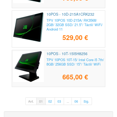
10POS - 10D-215A1CRK232
TPV 10POS 10D-215A/ RK3568/
2GB/ 32GB SSD/ 21.5"/ Táctil/ WiFi/
Android 11
529,00 €
10POS - 10T-15I5H8256
TPV 10POS 10T-15/ Intel Core i5 7th/
8GB/ 256GB SSD/ 15"/ Táctil/ WiFi
665,00 €
Ant.
01
02
03
...
06
Sig.