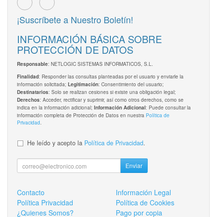
¡Suscríbete a Nuestro Boletín!
INFORMACIÓN BÁSICA SOBRE
PROTECCIÓN DE DATOS
: NETLOGIC SISTEMAS INFORMATICOS, S.L.
Responsable
: Responder las consultas planteadas por el usuario y enviarle la
Finalidad
información solicitada;
: Consentimiento del usuario;
Legitimación
: Solo se realizan cesiones si existe una obligación legal;
Destinatarios
: Acceder, rectificar y suprimir, así como otros derechos, como se
Derechos
indica en la información adicional;
: Puede consultar la
Información Adicional
información completa de Protección de Datos en nuestra
Política de
Privacidad
.
He leído y acepto la
Política de Privacidad
.
Enviar
Contacto
Información Legal
Política Privacidad
Política de Cookies
¿Quienes Somos?
Pago por copia