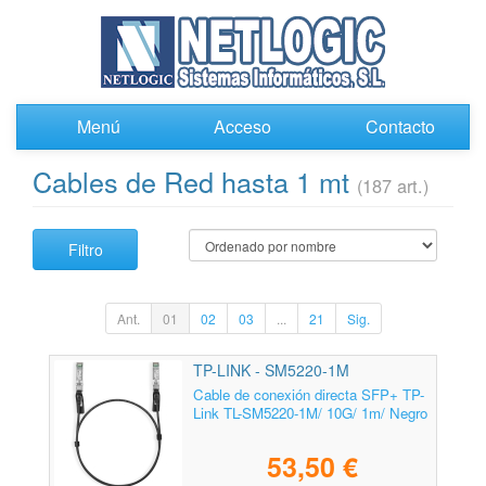
Menú
Acceso
Contacto
Cables de Red hasta 1 mt
(187 art.)
Filtro
Ant.
01
02
03
...
21
Sig.
TP-LINK - SM5220-1M
Cable de conexión directa SFP+ TP-
Link TL-SM5220-1M/ 10G/ 1m/ Negro
53,50 €