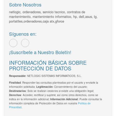
Sobre Nosotros
netlogic, ordenadores, servicio tecnico, contratos de
mantenimiento, mantenimiento informatico, hp, dell,asus, lg,
portatiles,ordenadores,caja atx,gforce
Síguenos en:
¡Suscríbete a Nuestro Boletín!
INFORMACIÓN BÁSICA SOBRE
PROTECCIÓN DE DATOS
: NETLOGIC SISTEMAS INFORMATICOS, S.L.
Responsable
: Responder las consultas planteadas por el usuario y enviarle la
Finalidad
información solicitada;
: Consentimiento del usuario;
Legitimación
: Solo se realizan cesiones si existe una obligación legal;
Destinatarios
: Acceder, rectificar y suprimir, así como otros derechos, como se
Derechos
indica en la información adicional;
: Puede consultar la
Información Adicional
información completa de Protección de Datos en nuestra
Política de
Privacidad
.