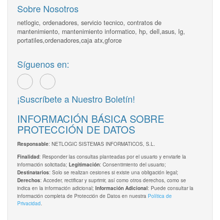
Sobre Nosotros
netlogic, ordenadores, servicio tecnico, contratos de
mantenimiento, mantenimiento informatico, hp, dell,asus, lg,
portatiles,ordenadores,caja atx,gforce
Síguenos en:
¡Suscríbete a Nuestro Boletín!
INFORMACIÓN BÁSICA SOBRE
PROTECCIÓN DE DATOS
: NETLOGIC SISTEMAS INFORMATICOS, S.L.
Responsable
: Responder las consultas planteadas por el usuario y enviarle la
Finalidad
información solicitada;
: Consentimiento del usuario;
Legitimación
: Solo se realizan cesiones si existe una obligación legal;
Destinatarios
: Acceder, rectificar y suprimir, así como otros derechos, como se
Derechos
indica en la información adicional;
: Puede consultar la
Información Adicional
información completa de Protección de Datos en nuestra
Política de
Privacidad
.