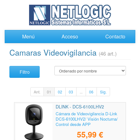
Menú
Acceso
Contacto
Camaras Videovigilancia
(46 art.)
Filtro
Ant.
01
02
03
...
06
Sig.
DLINK - DCS-6100LHV2
Cámara de Videovigilancia D-Link
DCS-6100LHV2/ Visión Nocturna/
Control desde APP
55,99 €