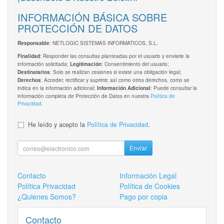
INFORMACIÓN BÁSICA SOBRE
PROTECCIÓN DE DATOS
: NETLOGIC SISTEMAS INFORMATICOS, S.L.
Responsable
: Responder las consultas planteadas por el usuario y enviarle la
Finalidad
información solicitada;
: Consentimiento del usuario;
Legitimación
: Solo se realizan cesiones si existe una obligación legal;
Destinatarios
: Acceder, rectificar y suprimir, así como otros derechos, como se
Derechos
indica en la información adicional;
: Puede consultar la
Información Adicional
información completa de Protección de Datos en nuestra
Política de
Privacidad
.
He leído y acepto la
Política de Privacidad
.
Enviar
Contacto
Información Legal
Política Privacidad
Política de Cookies
¿Quienes Somos?
Pago por copia
Contacto