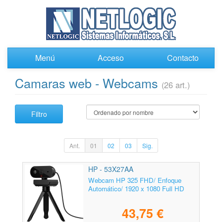
Menú
Acceso
Contacto
Camaras web - Webcams
(26 art.)
Filtro
Ant.
01
02
03
Sig.
HP - 53X27AA
Webcam HP 325 FHD/ Enfoque
Automático/ 1920 x 1080 Full HD
43,75 €