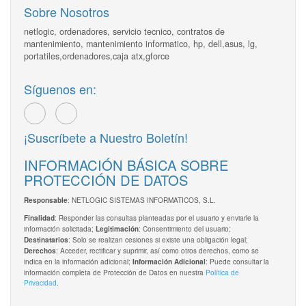
Sobre Nosotros
netlogic, ordenadores, servicio tecnico, contratos de
mantenimiento, mantenimiento informatico, hp, dell,asus, lg,
portatiles,ordenadores,caja atx,gforce
Síguenos en:
¡Suscríbete a Nuestro Boletín!
INFORMACIÓN BÁSICA SOBRE
PROTECCIÓN DE DATOS
: NETLOGIC SISTEMAS INFORMATICOS, S.L.
Responsable
: Responder las consultas planteadas por el usuario y enviarle la
Finalidad
información solicitada;
: Consentimiento del usuario;
Legitimación
: Solo se realizan cesiones si existe una obligación legal;
Destinatarios
: Acceder, rectificar y suprimir, así como otros derechos, como se
Derechos
indica en la información adicional;
: Puede consultar la
Información Adicional
información completa de Protección de Datos en nuestra
Política de
Privacidad
.