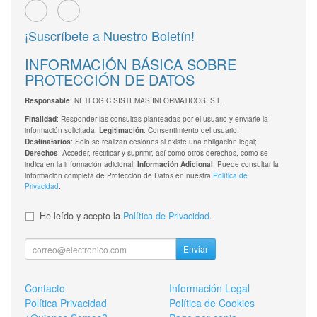
¡Suscríbete a Nuestro Boletín!
INFORMACIÓN BÁSICA SOBRE
PROTECCIÓN DE DATOS
: NETLOGIC SISTEMAS INFORMATICOS, S.L.
Responsable
: Responder las consultas planteadas por el usuario y enviarle la
Finalidad
información solicitada;
: Consentimiento del usuario;
Legitimación
: Solo se realizan cesiones si existe una obligación legal;
Destinatarios
: Acceder, rectificar y suprimir, así como otros derechos, como se
Derechos
indica en la información adicional;
: Puede consultar la
Información Adicional
información completa de Protección de Datos en nuestra
Política de
Privacidad
.
He leído y acepto la
Política de Privacidad
.
Enviar
Contacto
Información Legal
Política Privacidad
Política de Cookies