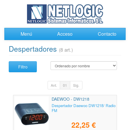
Menú
Acceso
Contacto
Despertadores
(8 art.)
Filtro
Ant.
01
Sig.
DAEWOO - DW1218
Despertador Daewoo DW1218/ Radio
FM
22,25 €