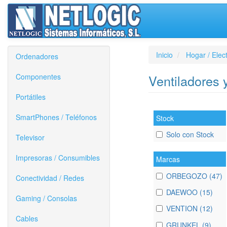
Inicio
Hogar / Elec
Ordenadores
Componentes
Ventiladores 
Portátiles
SmartPhones / Teléfonos
Stock
Solo con Stock
Televisor
Impresoras / Consumibles
Marcas
ORBEGOZO (47)
Conectividad / Redes
DAEWOO (15)
Gaming / Consolas
VENTION (12)
Cables
GRUNKEL (9)