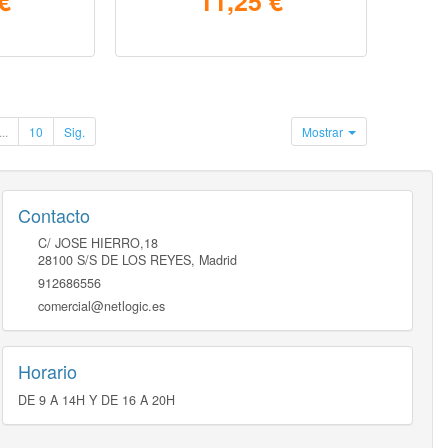
€
11,25 €
...
10
Sig.
Mostrar
Contacto
C/ JOSE HIERRO,18
28100
S/S DE LOS REYES
,
Madrid
912686556
comercial@netlogic.es
Horario
DE 9 A 14H Y DE 16 A 20H