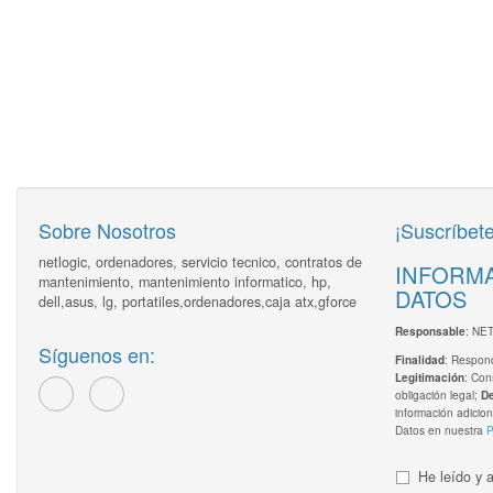
Sobre Nosotros
¡Suscríbete
netlogic, ordenadores, servicio tecnico, contratos de
INFORMA
mantenimiento, mantenimiento informatico, hp,
DATOS
dell,asus, lg, portatiles,ordenadores,caja atx,gforce
: NE
Responsable
Síguenos en:
: Respond
Finalidad
: Con
Legitimación
obligación legal;
D
información adicion
Datos en nuestra
P
He leído y 