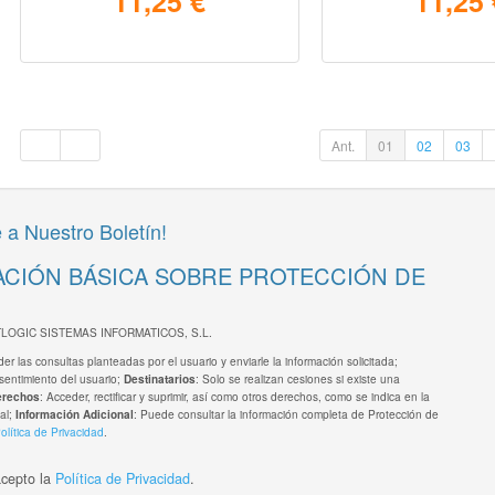
11,25 €
11,25 
Ant.
01
02
03
 a Nuestro Boletín!
CIÓN BÁSICA SOBRE PROTECCIÓN DE
TLOGIC SISTEMAS INFORMATICOS, S.L.
er las consultas planteadas por el usuario y enviarle la información solicitada;
sentimiento del usuario;
: Solo se realizan cesiones si existe una
Destinatarios
: Acceder, rectificar y suprimir, así como otros derechos, como se indica en la
erechos
al;
: Puede consultar la información completa de Protección de
Información Adicional
olítica de Privacidad
.
acepto la
Política de Privacidad
.