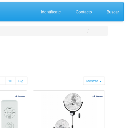
Identifícate
Contacto
Buscar
...
10
Sig.
Mostrar