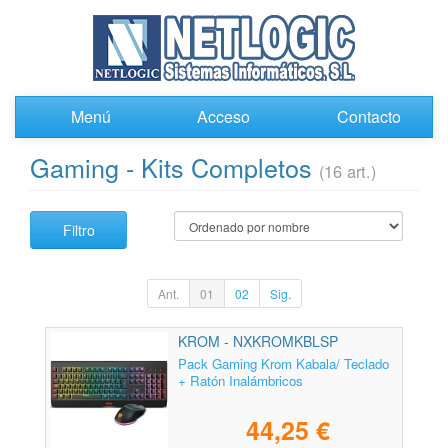
Menú
Acceso
Contacto
Gaming - Kits Completos
(16 art.)
Filtro
Ant.
01
02
Sig.
KROM - NXKROMKBLSP
Pack Gaming Krom Kabala/ Teclado
+ Ratón Inalámbricos
44,25 €