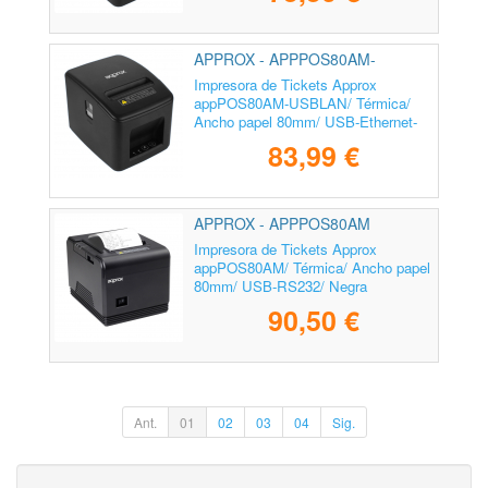
APPROX - APPPOS80AM-
USBLAN
Impresora de Tickets Approx
appPOS80AM-USBLAN/ Térmica/
Ancho papel 80mm/ USB-Ethernet-
RJ11/ Negra
83,99 €
APPROX - APPPOS80AM
Impresora de Tickets Approx
appPOS80AM/ Térmica/ Ancho papel
80mm/ USB-RS232/ Negra
90,50 €
Ant.
01
02
03
04
Sig.