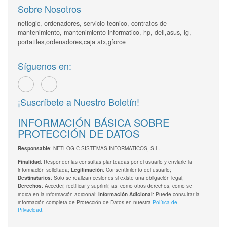
Sobre Nosotros
netlogic, ordenadores, servicio tecnico, contratos de
mantenimiento, mantenimiento informatico, hp, dell,asus, lg,
portatiles,ordenadores,caja atx,gforce
Síguenos en:
¡Suscríbete a Nuestro Boletín!
INFORMACIÓN BÁSICA SOBRE
PROTECCIÓN DE DATOS
: NETLOGIC SISTEMAS INFORMATICOS, S.L.
Responsable
: Responder las consultas planteadas por el usuario y enviarle la
Finalidad
información solicitada;
: Consentimiento del usuario;
Legitimación
: Solo se realizan cesiones si existe una obligación legal;
Destinatarios
: Acceder, rectificar y suprimir, así como otros derechos, como se
Derechos
indica en la información adicional;
: Puede consultar la
Información Adicional
información completa de Protección de Datos en nuestra
Política de
Privacidad
.