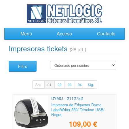
Menú
Acceso
Contacto
Impresoras tickets
(28 art.)
Filtro
Ant.
01
02
03
04
Sig.
DYMO - 2112722
Impresora de Etiquetas Dymo
LabelWriter 550/ Térmica/ USB/
Negra
109,00 €