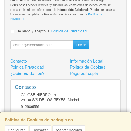
: Solo se realizan cesiones si existe una obligación legal;
Destinatarios
: Acceder, rectificar y suprimir, así como otros derechos, como se
Derechos
indica en la información adicional;
: Puede consultar la
Información Adicional
información completa de Protección de Datos en nuestra
Política de
Privacidad
.
He leído y acepto la
Política de Privacidad
.
Enviar
Contacto
Información Legal
Política Privacidad
Política de Cookies
¿Quienes Somos?
Pago por copia
Contacto
C/ JOSE HIERRO,18
28100
S/S DE LOS REYES
,
Madrid
912686556
comercial@netlogic.es
Política de Cookies de netlogic.es
Configurar
Rechazar
Aceptar Cookies