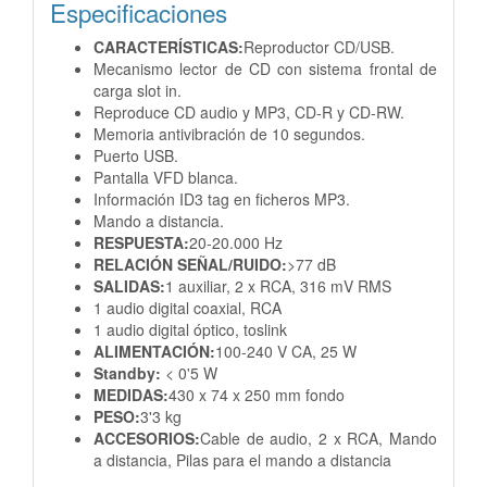
Especificaciones
CARACTERÍSTICAS:
Reproductor CD/USB.
Mecanismo lector de CD con sistema frontal de
carga slot in.
Reproduce CD audio y MP3, CD-R y CD-RW.
Memoria antivibración de 10 segundos.
Puerto USB.
Pantalla VFD blanca.
Información ID3 tag en ficheros MP3.
Mando a distancia.
RESPUESTA:
20-20.000 Hz
RELACIÓN SEÑAL/RUIDO:
>77 dB
SALIDAS:
1 auxiliar, 2 x RCA, 316 mV RMS
1 audio digital coaxial, RCA
1 audio digital óptico, toslink
ALIMENTACIÓN:
100-240 V CA, 25 W
Standby:
< 0'5 W
MEDIDAS:
430 x 74 x 250 mm fondo
PESO:
3'3 kg
ACCESORIOS:
Cable de audio, 2 x RCA,
Mando
a distancia,
Pilas para el mando a distancia