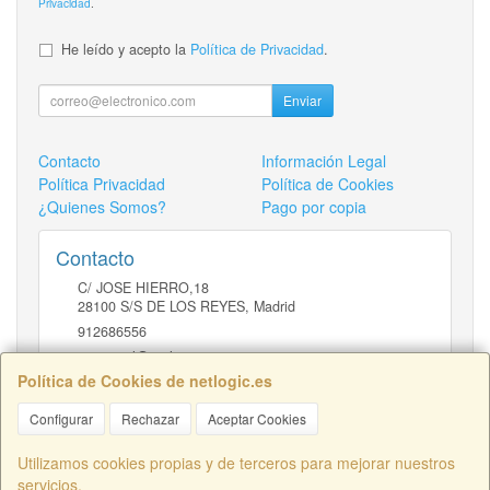
Privacidad
.
He leído y acepto la
Política de Privacidad
.
Enviar
Contacto
Información Legal
Política Privacidad
Política de Cookies
¿Quienes Somos?
Pago por copia
Contacto
C/ JOSE HIERRO,18
28100
S/S DE LOS REYES
,
Madrid
912686556
comercial@netlogic.es
Política de Cookies de netlogic.es
Configurar
Rechazar
Aceptar Cookies
Horario
DE 9 A 14H Y DE 16 A 20H
Utilizamos cookies propias y de terceros para mejorar nuestros
servicios.