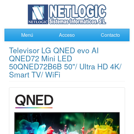
Menú
Acceso
Contacto
Televisor LG QNED evo AI
QNED72 Mini LED
50QNED72B6B 50"/ Ultra HD 4K/
Smart TV/ WiFi