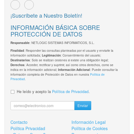
¡Suscríbete a Nuestro Boletín!
INFORMACIÓN BÁSICA SOBRE
PROTECCIÓN DE DATOS
: NETLOGIC SISTEMAS INFORMATICOS, S.L.
Responsable
: Responder las consultas planteadas por el usuario y enviarle la
Finalidad
información solicitada;
: Consentimiento del usuario;
Legitimación
: Solo se realizan cesiones si existe una obligación legal;
Destinatarios
: Acceder, rectificar y suprimir, así como otros derechos, como se
Derechos
indica en la información adicional;
: Puede consultar la
Información Adicional
información completa de Protección de Datos en nuestra
Política de
Privacidad
.
He leído y acepto la
Política de Privacidad
.
Enviar
Contacto
Información Legal
Política Privacidad
Política de Cookies