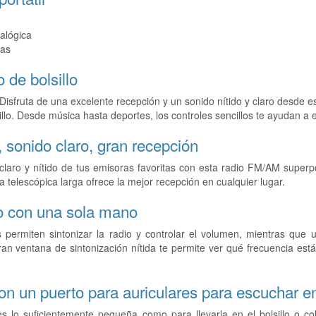
alógica
las
o de bolsillo
. Disfruta de una excelente recepción y un sonido nítido y claro desde
sillo. Desde música hasta deportes, los controles sencillos te ayudan a
, sonido claro, gran recepción
claro y nítido de tus emisoras favoritas con esta radio FM/AM superpor
a telescópica larga ofrece la mejor recepción en cualquier lugar.
lo con una sola mano
 permiten sintonizar la radio y controlar el volumen, mientras que 
n ventana de sintonización nítida te permite ver qué frecuencia est
con un puerto para auriculares para escuchar e
es lo suficientemente pequeña como para llevarla en el bolsillo o c