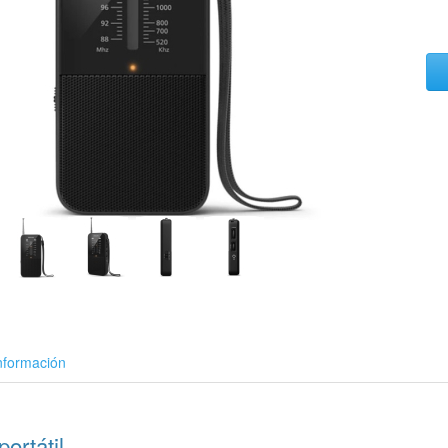
nformación
ortátil