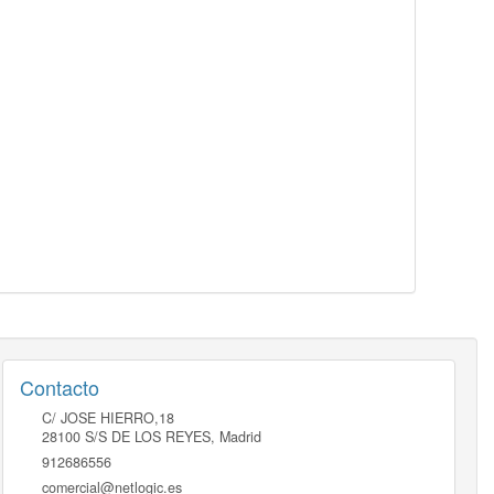
Contacto
C/ JOSE HIERRO,18
28100
S/S DE LOS REYES
,
Madrid
912686556
comercial@netlogic.es