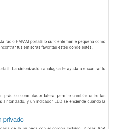
 esta radio FM/AM portátil lo suficientemente pequeña como
 encontrar tus emisoras favoritas estés donde estés.
tátil. La sintonización analógica te ayuda a encontrar lo
un práctico conmutador lateral permite cambiar entre las
ás sintonizado, y un indicador LED se enciende cuando la
n privado
olgarla de la muñeca con el cordón incluido. 2 pilas AAA