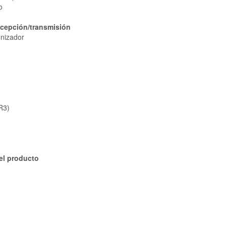
o
ecepción/transmisión
onizador
R3)
el producto