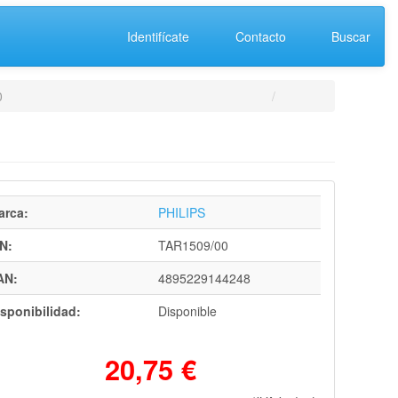
Identifícate
Contacto
Buscar
0
arca:
PHILIPS
N:
TAR1509/00
AN:
4895229144248
sponibilidad:
Disponible
20,75 €