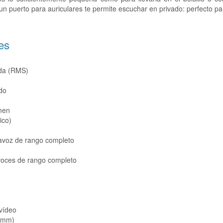
 un puerto para auriculares te permite escuchar en privado: perfecto p
es
ida (RMS)
do
men
ico)
tavoz de rango completo
voces de rango completo
/vídeo
5 mm)