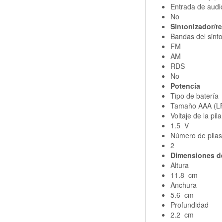
Entrada de audi
No
Sintonizador/r
Bandas del sint
FM
AM
RDS
No
Potencia
Tipo de batería
Tamaño AAA (L
Voltaje de la pila
1.5 V
Número de pilas
2
Dimensiones d
Altura
11.8 cm
Anchura
5.6 cm
Profundidad
2.2 cm