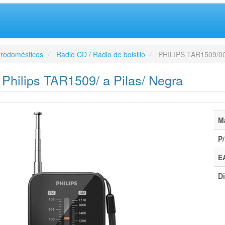
trodomésticos
Radio CD / Radio de bolsillo
PHILIPS TAR1509/0
l Philips TAR1509/ a Pilas/ Negra
M
P/
E
Di