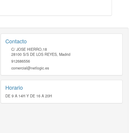
Contacto
C/ JOSE HIERRO,18
28100
S/S DE LOS REYES
,
Madrid
912686556
comercial@netlogic.es
Horario
DE 9 A 14H Y DE 16 A 20H