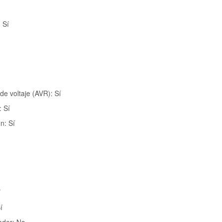
 Sí
e voltaje (AVR): Sí
: Sí
n: Sí
í
í