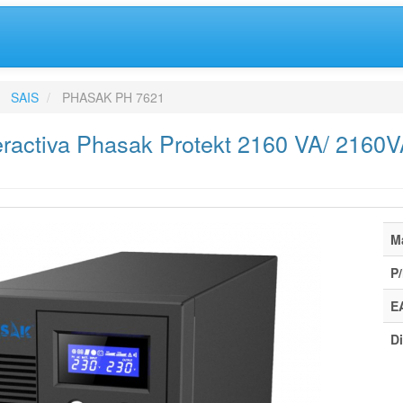
SAIS
PHASAK PH 7621
eractiva Phasak Protekt 2160 VA/ 2160
M
P/
E
Di