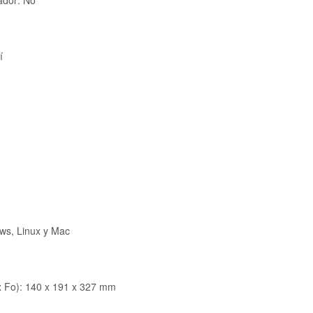
ador: No
í
ws, Linux y Mac
x Fo): 140 x 191 x 327 mm