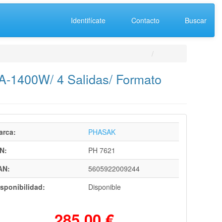
Identifícate
Contacto
Buscar
VA-1400W/ 4 Salidas/ Formato
arca:
PHASAK
N:
PH 7621
AN:
5605922009244
sponibilidad:
Disponible
285,00 €