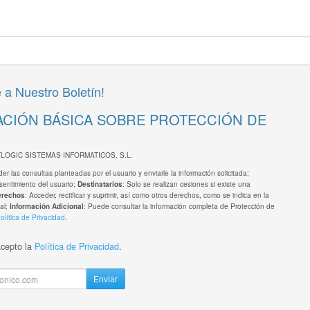
 a Nuestro Boletín!
CIÓN BÁSICA SOBRE PROTECCIÓN DE
TLOGIC SISTEMAS INFORMATICOS, S.L.
er las consultas planteadas por el usuario y enviarle la información solicitada;
sentimiento del usuario;
: Solo se realizan cesiones si existe una
Destinatarios
: Acceder, rectificar y suprimir, así como otros derechos, como se indica en la
erechos
al;
: Puede consultar la información completa de Protección de
Información Adicional
olítica de Privacidad
.
acepto la
Política de Privacidad
.
Enviar