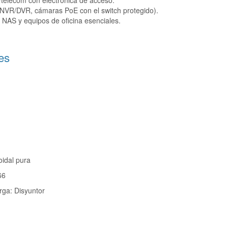
/telecom con electrónica de acceso.
 (NVR/DVR, cámaras PoE con el switch protegido).
, NAS y equipos de oficina esenciales.
es
idal pura
66
ga: Disyuntor