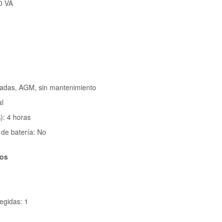
0 VA
ladas, AGM, sin mantenimiento
al
): 4 horas
de batería: No
tos
egidas: 1