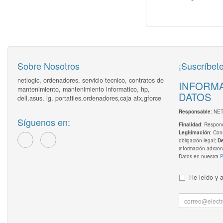
Sobre Nosotros
¡Suscríbete
netlogic, ordenadores, servicio tecnico, contratos de
INFORMA
mantenimiento, mantenimiento informatico, hp,
DATOS
dell,asus, lg, portatiles,ordenadores,caja atx,gforce
: NE
Responsable
Síguenos en:
: Respond
Finalidad
: Con
Legitimación
obligación legal;
D
información adicion
Datos en nuestra
P
He leído y 