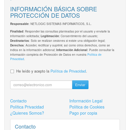
INFORMACIÓN BÁSICA SOBRE
PROTECCIÓN DE DATOS
: NETLOGIC SISTEMAS INFORMATICOS, S.L.
Responsable
: Responder las consultas planteadas por el usuario y enviarle la
Finalidad
información solicitada;
: Consentimiento del usuario;
Legitimación
: Solo se realizan cesiones si existe una obligación legal;
Destinatarios
: Acceder, rectificar y suprimir, así como otros derechos, como se
Derechos
indica en la información adicional;
: Puede consultar la
Información Adicional
información completa de Protección de Datos en nuestra
Política de
Privacidad
.
He leído y acepto la
Política de Privacidad
.
Enviar
Contacto
Información Legal
Política Privacidad
Política de Cookies
¿Quienes Somos?
Pago por copia
Contacto