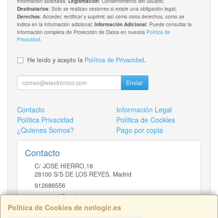
información solicitada;
: Consentimiento del usuario;
Legitimación
: Solo se realizan cesiones si existe una obligación legal;
Destinatarios
: Acceder, rectificar y suprimir, así como otros derechos, como se
Derechos
indica en la información adicional;
: Puede consultar la
Información Adicional
información completa de Protección de Datos en nuestra
Política de
Privacidad
.
He leído y acepto la
Política de Privacidad
.
Enviar
Contacto
Información Legal
Política Privacidad
Política de Cookies
¿Quienes Somos?
Pago por copia
Contacto
C/ JOSE HIERRO,18
28100
S/S DE LOS REYES
,
Madrid
912686556
comercial@netlogic.es
Política de Cookies de netlogic.es