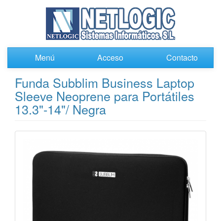
Menú
Acceso
Contacto
Funda Subblim Business Laptop
Sleeve Neoprene para Portátiles
13.3"-14"/ Negra