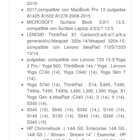
2010-
2017,compatible con MacBook Pro 13 pulgadas
A1425 A1502 A1278 2008-2015
MICROSOFT Surface Book 3/2/1 13.5,
compatible con Surface Laptop 4/3/2/1 13.5
LENOVO ThinkPad X1 Carbon(5.a/6.a/7.a/8.a
generación)/Ideapad 320s-14/Ideapad 320s-15;
compatible con Lenovo IdeaPad 710S/720S
13/14
pulgadas; compatible con Lenovo 720 13.3/Yoga
2 Pro / Yoga 920; ThinkBook 14s / Yoga : Lenovo
Yoga C740 (14), Yoga C940 (14), Yoga Slim 7
(14),
Yoga S740 (14), ThinkPad : E14, E495, T490,
T490s, T495, T495s, L490, L390, L390 Yoga, X1
Yoga Gen 4,IdeaPad :C340 (14), 3 (14), 5 (14),
S340 (14),
S340 (15), S540 (14), S340 (14,), S145 (14),
S145 (14), S130 (14), S540 (14), S340 (14),
S340 (15)
HP Chromebook :( 14A G5, Enterprise 14A G5,
14A G5 ) / Stream : Stream 14” / Essential : HP