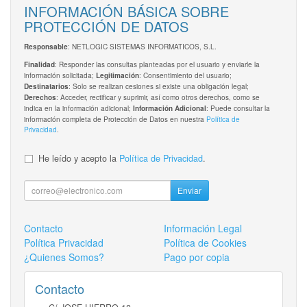
INFORMACIÓN BÁSICA SOBRE
PROTECCIÓN DE DATOS
: NETLOGIC SISTEMAS INFORMATICOS, S.L.
Responsable
: Responder las consultas planteadas por el usuario y enviarle la
Finalidad
información solicitada;
: Consentimiento del usuario;
Legitimación
: Solo se realizan cesiones si existe una obligación legal;
Destinatarios
: Acceder, rectificar y suprimir, así como otros derechos, como se
Derechos
indica en la información adicional;
: Puede consultar la
Información Adicional
información completa de Protección de Datos en nuestra
Política de
Privacidad
.
He leído y acepto la
Política de Privacidad
.
Enviar
Contacto
Información Legal
Política Privacidad
Política de Cookies
¿Quienes Somos?
Pago por copia
Contacto