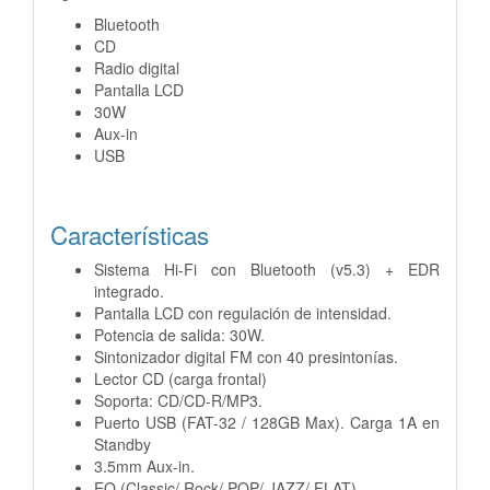
Bluetooth
CD
Radio digital
Pantalla LCD
30W
Aux-in
USB
Características
Sistema Hi-Fi con Bluetooth (v5.3) + EDR
integrado.
Pantalla LCD con regulación de intensidad.
Potencia de salida: 30W.
Sintonizador digital FM con 40 presintonías.
Lector CD (carga frontal)
Soporta: CD/CD-R/MP3.
Puerto USB (FAT-32 / 128GB Max). Carga 1A en
Standby
3.5mm Aux-in.
EQ (Classic/ Rock/ POP/ JAZZ/ FLAT)