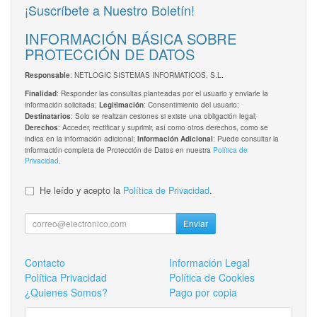
¡Suscríbete a Nuestro Boletín!
INFORMACIÓN BÁSICA SOBRE
PROTECCIÓN DE DATOS
: NETLOGIC SISTEMAS INFORMATICOS, S.L.
Responsable
: Responder las consultas planteadas por el usuario y enviarle la
Finalidad
información solicitada;
: Consentimiento del usuario;
Legitimación
: Solo se realizan cesiones si existe una obligación legal;
Destinatarios
: Acceder, rectificar y suprimir, así como otros derechos, como se
Derechos
indica en la información adicional;
: Puede consultar la
Información Adicional
información completa de Protección de Datos en nuestra
Política de
Privacidad
.
He leído y acepto la
Política de Privacidad
.
Enviar
Contacto
Información Legal
Política Privacidad
Política de Cookies
¿Quienes Somos?
Pago por copia