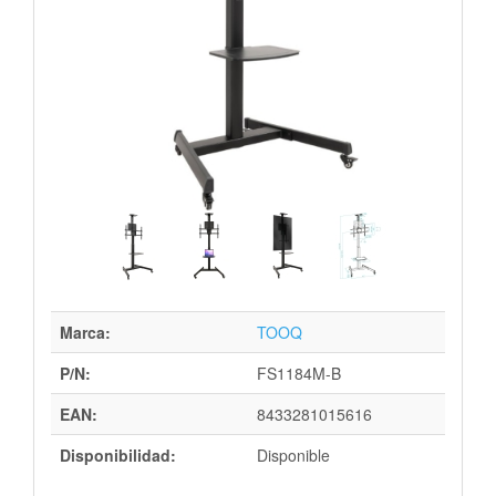
Marca:
TOOQ
P/N:
FS1184M-B
EAN:
8433281015616
Disponibilidad:
Disponible