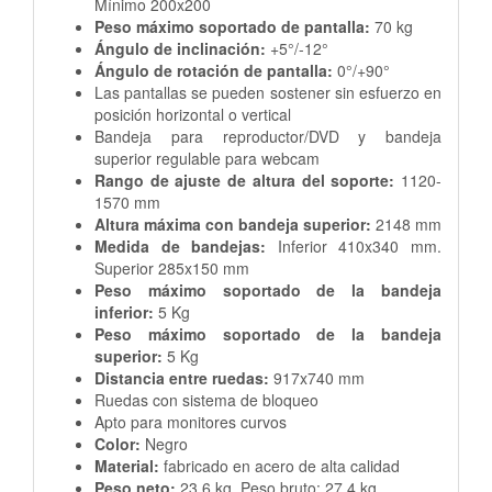
Mínimo 200x200
Peso máximo soportado de pantalla:
70 kg
Ángulo de inclinación:
+5°/-12°
Ángulo de rotación de pantalla:
0°/+90°
Las pantallas se pueden sostener sin esfuerzo en
posición horizontal o vertical
Bandeja para reproductor/DVD y bandeja
superior regulable para webcam
Rango de ajuste de altura del soporte:
1120-
1570 mm
Altura máxima con bandeja superior:
2148 mm
Medida de bandejas:
Inferior 410x340 mm.
Superior 285x150 mm
Peso máximo soportado de la bandeja
inferior:
5 Kg
Peso máximo soportado de la bandeja
superior:
5 Kg
Distancia entre ruedas:
917x740 mm
Ruedas con sistema de bloqueo
Apto para monitores curvos
Color:
Negro
Material:
fabricado en acero de alta calidad
Peso neto:
23,6 kg. Peso bruto: 27,4 kg