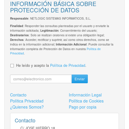
INFORMACIÓN BÁSICA SOBRE
PROTECCIÓN DE DATOS
: NETLOGIC SISTEMAS INFORMATICOS, S.L.
Responsable
: Responder las consultas planteadas por el usuario y enviarle la
Finalidad
información solicitada;
: Consentimiento del usuario;
Legitimación
: Solo se realizan cesiones si existe una obligación legal;
Destinatarios
: Acceder, rectificar y suprimir, así como otros derechos, como se
Derechos
indica en la información adicional;
: Puede consultar la
Información Adicional
información completa de Protección de Datos en nuestra
Política de
Privacidad
.
He leído y acepto la
Política de Privacidad
.
Enviar
Contacto
Información Legal
Política Privacidad
Política de Cookies
¿Quienes Somos?
Pago por copia
Contacto
C/ JOSE HIERRO,18