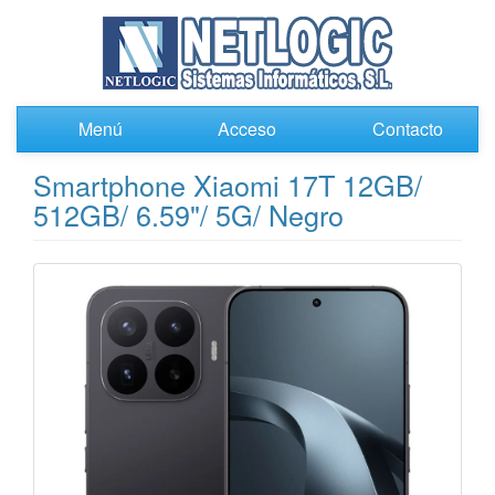
Menú
Acceso
Contacto
Smartphone Xiaomi 17T 12GB/
512GB/ 6.59"/ 5G/ Negro