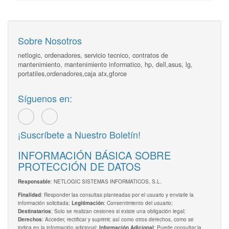
Sobre Nosotros
netlogic, ordenadores, servicio tecnico, contratos de
mantenimiento, mantenimiento informatico, hp, dell,asus, lg,
portatiles,ordenadores,caja atx,gforce
Síguenos en:
¡Suscríbete a Nuestro Boletín!
INFORMACIÓN BÁSICA SOBRE
PROTECCIÓN DE DATOS
: NETLOGIC SISTEMAS INFORMATICOS, S.L.
Responsable
: Responder las consultas planteadas por el usuario y enviarle la
Finalidad
información solicitada;
: Consentimiento del usuario;
Legitimación
: Solo se realizan cesiones si existe una obligación legal;
Destinatarios
: Acceder, rectificar y suprimir, así como otros derechos, como se
Derechos
indica en la información adicional;
: Puede consultar la
Información Adicional