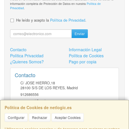
información completa de Protección de Datos en nuestra
Política de
Privacidad
.
He leído y acepto la
Política de Privacidad
.
Enviar
Contacto
Información Legal
Política Privacidad
Política de Cookies
¿Quienes Somos?
Pago por copia
Contacto
C/ JOSE HIERRO,18
28100
S/S DE LOS REYES
,
Madrid
912686556
comercial@netlogic.es
Política de Cookies de netlogic.es
Configurar
Rechazar
Aceptar Cookies
Horario
DE 9 A 14H Y DE 16 A 20H