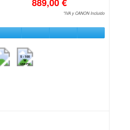
889,00 €
*IVA y CANON Incluido
5 - 100
W
USB PD