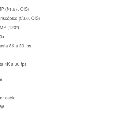
P (f/1.67, OIS)
iscópico (f/3.0, OIS)
 MP (120º)
20x
asta 8K a 30 fps
ta 4K a 30 fps
ón
or cable
 W