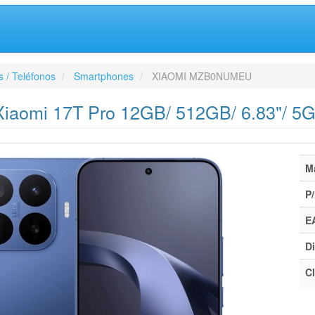
 / Teléfonos
Smartphones
XIAOMI MZB0NUMEU
iaomi 17T Pro 12GB/ 512GB/ 6.83"/ 5G
M
P/
E
Di
Cl