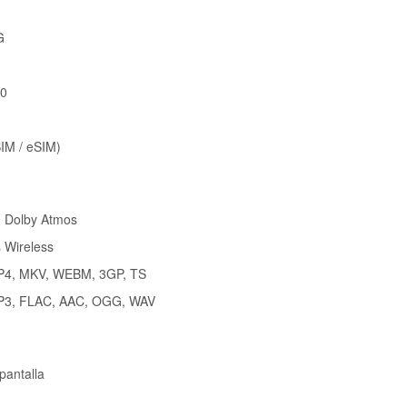
G
.0
IM / eSIM)
n Dolby Atmos
 Wireless
MP4, MKV, WEBM, 3GP, TS
MP3, FLAC, AAC, OGG, WAV
pantalla