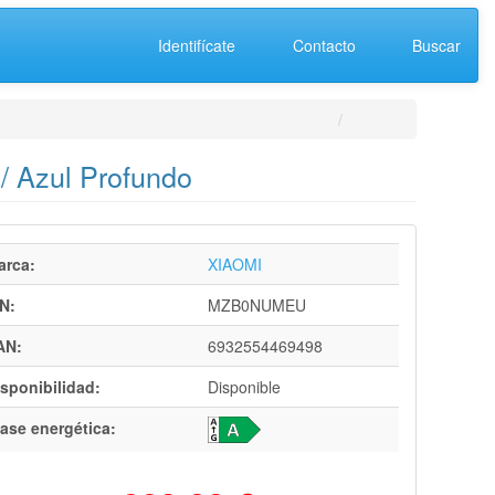
Identifícate
Contacto
Buscar
/ Azul Profundo
arca:
XIAOMI
N:
MZB0NUMEU
AN:
6932554469498
sponibilidad:
Disponible
ase energética: