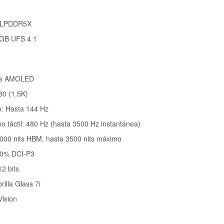
 LPDDR5X
 GB UFS 4.1
das AMOLED
80 (1.5K)
o: Hasta 144 Hz
 táctil: 480 Hz (hasta 3500 Hz instantánea)
, 2000 nits HBM, hasta 3500 nits máximo
100% DCI-P3
12 bits
illa Glass 7i
ision