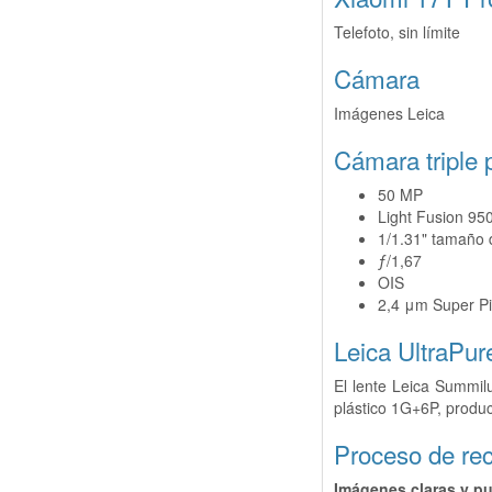
Telefoto, sin límite
Cámara
Imágenes Leica
Cámara triple 
50 MP
Light Fusion 95
1/1.31" tamaño 
ƒ/1,67
OIS
2,4 μm Super Pi
Leica UltraPur
El lente Leica Summil
plástico 1G+6P, produ
Proceso de rec
Imágenes claras y p