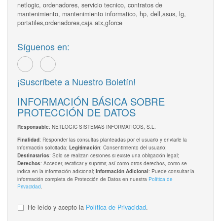
netlogic, ordenadores, servicio tecnico, contratos de
mantenimiento, mantenimiento informatico, hp, dell,asus, lg,
portatiles,ordenadores,caja atx,gforce
Síguenos en:
¡Suscríbete a Nuestro Boletín!
INFORMACIÓN BÁSICA SOBRE
PROTECCIÓN DE DATOS
: NETLOGIC SISTEMAS INFORMATICOS, S.L.
Responsable
: Responder las consultas planteadas por el usuario y enviarle la
Finalidad
información solicitada;
: Consentimiento del usuario;
Legitimación
: Solo se realizan cesiones si existe una obligación legal;
Destinatarios
: Acceder, rectificar y suprimir, así como otros derechos, como se
Derechos
indica en la información adicional;
: Puede consultar la
Información Adicional
información completa de Protección de Datos en nuestra
Política de
Privacidad
.
He leído y acepto la
Política de Privacidad
.