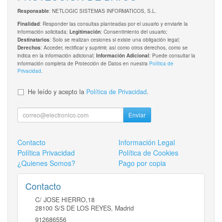
: NETLOGIC SISTEMAS INFORMATICOS, S.L.
Responsable
: Responder las consultas planteadas por el usuario y enviarle la
Finalidad
información solicitada;
: Consentimiento del usuario;
Legitimación
: Solo se realizan cesiones si existe una obligación legal;
Destinatarios
: Acceder, rectificar y suprimir, así como otros derechos, como se
Derechos
indica en la información adicional;
: Puede consultar la
Información Adicional
información completa de Protección de Datos en nuestra
Política de
Privacidad
.
He leído y acepto la
Política de Privacidad
.
Enviar
Contacto
Información Legal
Política Privacidad
Política de Cookies
¿Quienes Somos?
Pago por copia
Contacto
C/ JOSE HIERRO,18
28100
S/S DE LOS REYES
,
Madrid
912686556