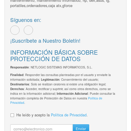
mantenimiento, mantenimiento informatico, hp, dell,asus, lg,
portatiles,ordenadores,caja atx,gforce
Síguenos en:
¡Suscríbete a Nuestro Boletín!
INFORMACIÓN BÁSICA SOBRE
PROTECCIÓN DE DATOS
: NETLOGIC SISTEMAS INFORMATICOS, S.L.
Responsable
: Responder las consultas planteadas por el usuario y enviarle la
Finalidad
información solicitada;
: Consentimiento del usuario;
Legitimación
: Solo se realizan cesiones si existe una obligación legal;
Destinatarios
: Acceder, rectificar y suprimir, así como otros derechos, como se
Derechos
indica en la información adicional;
: Puede consultar la
Información Adicional
información completa de Protección de Datos en nuestra
Política de
Privacidad
.
He leído y acepto la
Política de Privacidad
.
Enviar