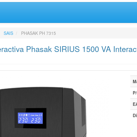
SAIS
PHASAK PH 7315
eractiva Phasak SIRIUS 1500 VA Interac
e
M
P/
E
Di