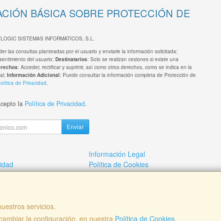
CIÓN BÁSICA SOBRE PROTECCIÓN DE
TLOGIC SISTEMAS INFORMATICOS, S.L.
er las consultas planteadas por el usuario y enviarle la información solicitada;
sentimiento del usuario;
: Solo se realizan cesiones si existe una
Destinatarios
: Acceder, rectificar y suprimir, así como otros derechos, como se indica en la
erechos
al;
: Puede consultar la información completa de Protección de
Información Adicional
olítica de Privacidad
.
acepto la
Política de Privacidad
.
Enviar
Información Legal
cidad
Política de Cookies
mos?
Pago por copia
uestros servicios.
ambiar la configuración, en nuestra
Política de Cookies
.
, , , , España. - C.I.F.: B82749839 - Tfno: