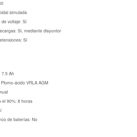
60
idal simulada
de voltaje: Sí
ecargas: Sí, mediante disyuntor
etensiones: Sí
y 7.5 Ah
a: Plomo-ácido VRLA AGM
nual
 el 90%: 8 horas
í
nco de baterías: No