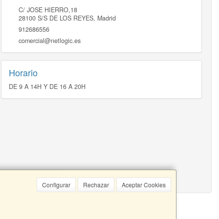
C/ JOSE HIERRO,18
28100
S/S DE LOS REYES
,
Madrid
912686556
comercial@netlogic.es
Horario
DE 9 A 14H Y DE 16 A 20H
Configurar
Rechazar
Aceptar Cookies