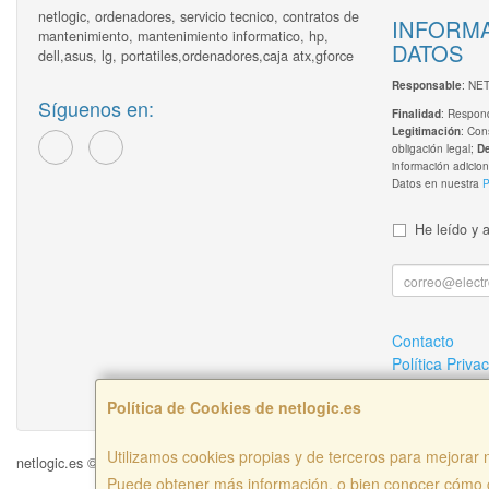
netlogic, ordenadores, servicio tecnico, contratos de
INFORMA
mantenimiento, mantenimiento informatico, hp,
DATOS
dell,asus, lg, portatiles,ordenadores,caja atx,gforce
: NE
Responsable
Síguenos en:
: Respond
Finalidad
: Con
Legitimación
obligación legal;
D
información adicion
Datos en nuestra
P
He leído y 
Contacto
Política Priva
¿Quienes So
Política de Cookies de netlogic.es
Utilizamos cookies propias y de terceros para mejorar n
netlogic.es © 2026
Puede obtener más información, o bien conocer cómo c