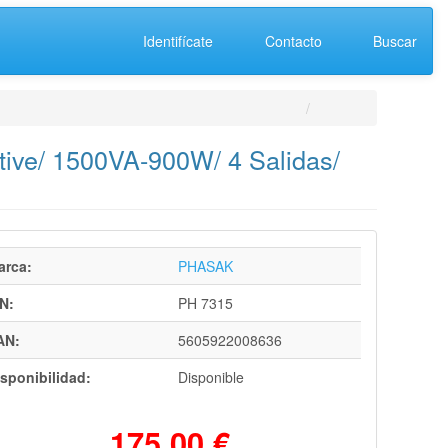
Identifícate
Contacto
Buscar
tive/ 1500VA-900W/ 4 Salidas/
arca:
PHASAK
N:
PH 7315
AN:
5605922008636
sponibilidad:
Disponible
175,00 €