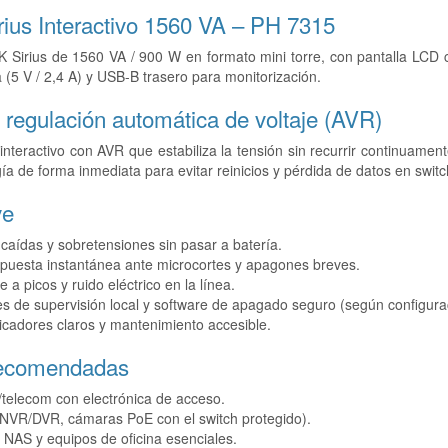
ius Interactivo 1560 VA – PH 7315
K Sirius de 1560 VA / 900 W en formato mini torre, con pantalla LCD
 (5 V / 2,4 A) y USB-B trasero para monitorización.
 regulación automática de voltaje (AVR)
nteractivo con AVR que estabiliza la tensión sin recurrir continuament
gía de forma inmediata para evitar reinicios y pérdida de datos en swi
ve
aídas y sobretensiones sin pasar a batería.
spuesta instantánea ante microcortes y apagones breves.
e a picos y ruido eléctrico en la línea.
s de supervisión local y software de apagado seguro (según configura
dicadores claros y mantenimiento accesible.
recomendadas
/telecom con electrónica de acceso.
 (NVR/DVR, cámaras PoE con el switch protegido).
, NAS y equipos de oficina esenciales.