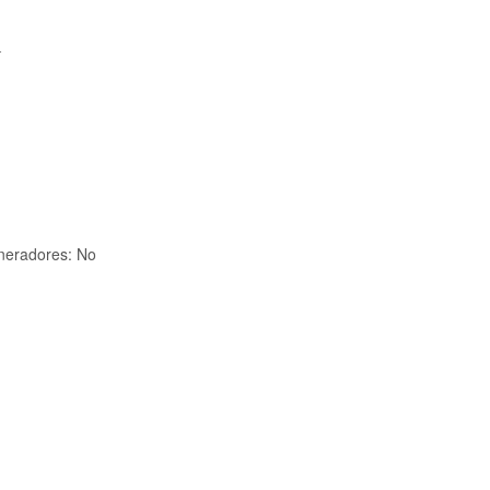
í
neradores: No