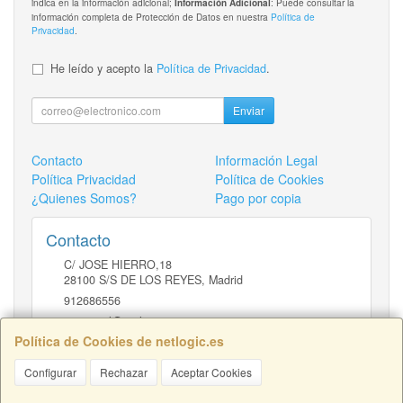
indica en la información adicional;
: Puede consultar la
Información Adicional
información completa de Protección de Datos en nuestra
Política de
Privacidad
.
He leído y acepto la
Política de Privacidad
.
Enviar
Contacto
Información Legal
Política Privacidad
Política de Cookies
¿Quienes Somos?
Pago por copia
Contacto
C/ JOSE HIERRO,18
28100
S/S DE LOS REYES
,
Madrid
912686556
comercial@netlogic.es
Política de Cookies de netlogic.es
Configurar
Rechazar
Aceptar Cookies
Horario