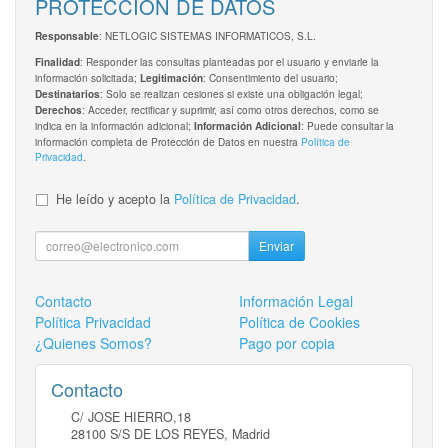
PROTECCIÓN DE DATOS
: NETLOGIC SISTEMAS INFORMATICOS, S.L.
Responsable
: Responder las consultas planteadas por el usuario y enviarle la
Finalidad
información solicitada;
: Consentimiento del usuario;
Legitimación
: Solo se realizan cesiones si existe una obligación legal;
Destinatarios
: Acceder, rectificar y suprimir, así como otros derechos, como se
Derechos
indica en la información adicional;
: Puede consultar la
Información Adicional
información completa de Protección de Datos en nuestra
Política de
Privacidad
.
He leído y acepto la
Política de Privacidad
.
Enviar
Contacto
Información Legal
Política Privacidad
Política de Cookies
¿Quienes Somos?
Pago por copia
Contacto
C/ JOSE HIERRO,18
28100
S/S DE LOS REYES
,
Madrid