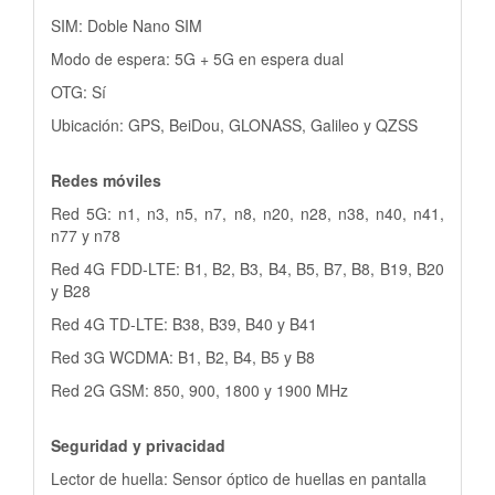
SIM: Doble Nano SIM
Modo de espera: 5G + 5G en espera dual
OTG: Sí
Ubicación: GPS, BeiDou, GLONASS, Galileo y QZSS
Redes móviles
Red 5G: n1, n3, n5, n7, n8, n20, n28, n38, n40, n41,
n77 y n78
Red 4G FDD-LTE: B1, B2, B3, B4, B5, B7, B8, B19, B20
y B28
Red 4G TD-LTE: B38, B39, B40 y B41
Red 3G WCDMA: B1, B2, B4, B5 y B8
Red 2G GSM: 850, 900, 1800 y 1900 MHz
Seguridad y privacidad
Lector de huella: Sensor óptico de huellas en pantalla