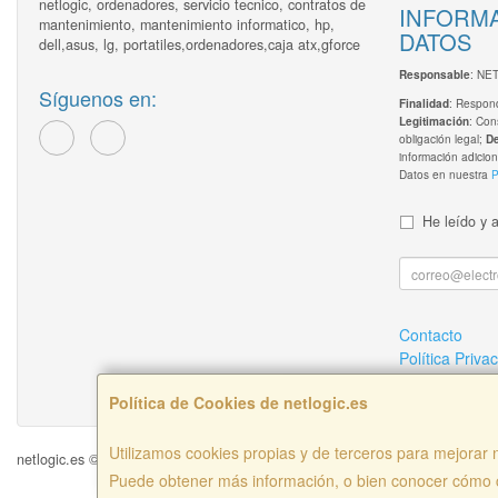
netlogic, ordenadores, servicio tecnico, contratos de
INFORMA
mantenimiento, mantenimiento informatico, hp,
DATOS
dell,asus, lg, portatiles,ordenadores,caja atx,gforce
: NE
Responsable
Síguenos en:
: Respond
Finalidad
: Con
Legitimación
obligación legal;
D
información adicion
Datos en nuestra
P
He leído y 
Contacto
Política Priva
¿Quienes So
Política de Cookies de netlogic.es
Utilizamos cookies propias y de terceros para mejorar n
netlogic.es © 2026
Puede obtener más información, o bien conocer cómo c