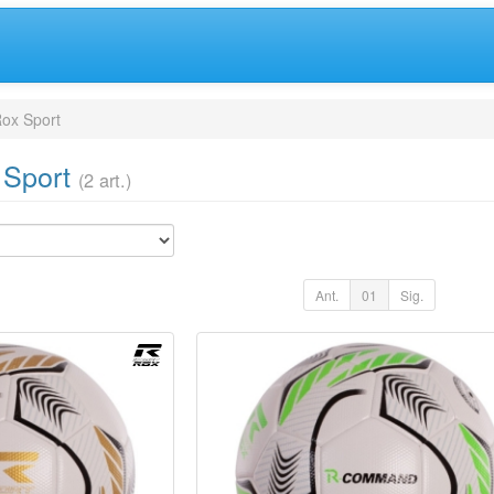
ox Sport
 Sport
(2 art.)
Ant.
01
Sig.