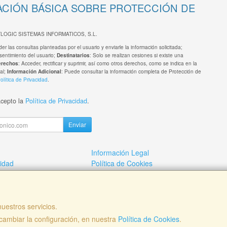
CIÓN BÁSICA SOBRE PROTECCIÓN DE
TLOGIC SISTEMAS INFORMATICOS, S.L.
er las consultas planteadas por el usuario y enviarle la información solicitada;
sentimiento del usuario;
: Solo se realizan cesiones si existe una
Destinatarios
: Acceder, rectificar y suprimir, así como otros derechos, como se indica en la
erechos
al;
: Puede consultar la información completa de Protección de
Información Adicional
olítica de Privacidad
.
acepto la
Política de Privacidad
.
Enviar
Información Legal
cidad
Política de Cookies
mos?
Pago por copia
uestros servicios.
ambiar la configuración, en nuestra
, , , , España. - C.I.F.: B82749839 - Tfno:
Política de Cookies
.