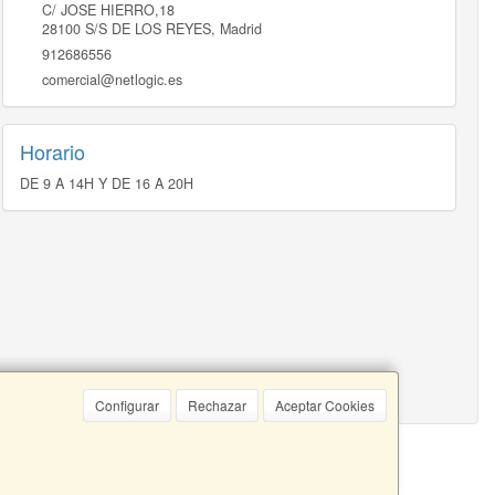
C/ JOSE HIERRO,18
28100
S/S DE LOS REYES
,
Madrid
912686556
comercial@netlogic.es
Horario
DE 9 A 14H Y DE 16 A 20H
Configurar
Rechazar
Aceptar Cookies